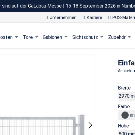
r sind auf der GaLabau Messe | 15-18 September 2026 in Nürnb
Unternehmen
Karriere
POS-Materi
osten
Tore
Gabionen
Sichtschutz
Zubehör
Einfa
Artikel
Breite
2970 
Farbe
an
Höhe
800 m