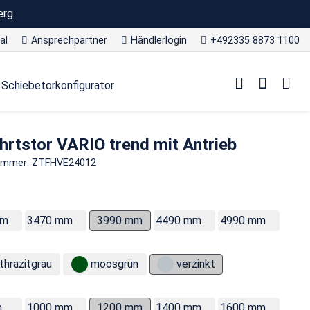
erg
al
Ansprechpartner
Händlerlogin
+492335 8873 1100
Schiebetorkonfigurator
hrtstor VARIO trend mit Antrieb
nummer: ZTFHVE24012
mm
3470 mm
3990 mm
4490 mm
4990 mm
thrazitgrau
moosgrün
verzinkt
m
1000 mm
1200 mm
1400 mm
1600 mm