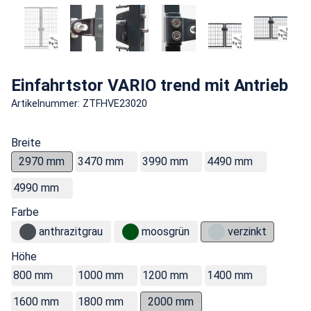
Einfahrtstor VARIO trend mit Antrieb
Artikelnummer: ZTFHVE23020
Breite
2970 mm
3470 mm
3990 mm
4490 mm
4990 mm
Farbe
anthrazitgrau
moosgrün
verzinkt
Höhe
800 mm
1000 mm
1200 mm
1400 mm
1600 mm
1800 mm
2000 mm