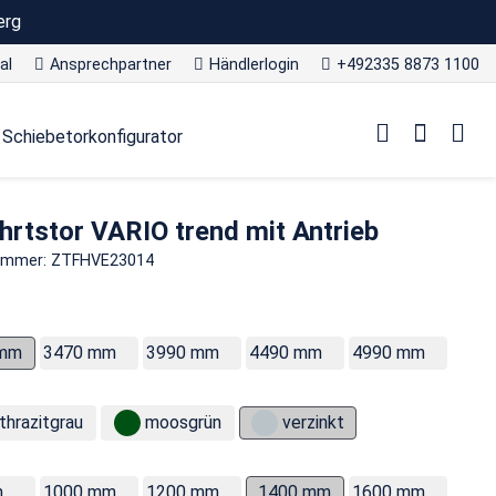
erg
al
Ansprechpartner
Händlerlogin
+492335 8873 1100
Schiebetorkonfigurator
hrtstor VARIO trend mit Antrieb
nummer: ZTFHVE23014
 mm
3470 mm
3990 mm
4490 mm
4990 mm
thrazitgrau
moosgrün
verzinkt
m
1000 mm
1200 mm
1400 mm
1600 mm