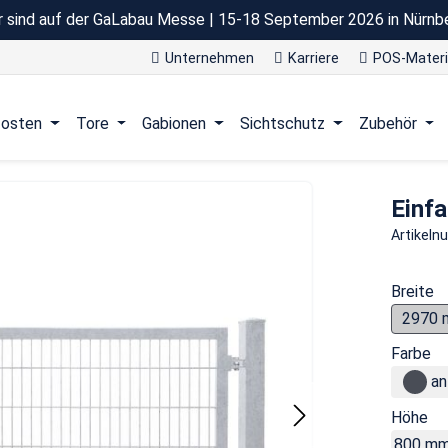
r sind auf der GaLabau Messe | 15-18 September 2026 in Nürnb
Unternehmen
Karriere
POS-Materi
osten
Tore
Gabionen
Sichtschutz
Zubehör
Einfa
Artikel
Breite
2970
Farbe
an
Höhe
800 m