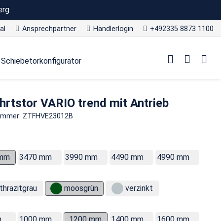
erg
al
Ansprechpartner
Händlerlogin
+492335 8873 1100
Schiebetorkonfigurator
hrtstor VARIO trend mit Antrieb
nummer: ZTFHVE23012B
 mm
3470 mm
3990 mm
4490 mm
4990 mm
thrazitgrau
moosgrün
verzinkt
m
1000 mm
1200 mm
1400 mm
1600 mm