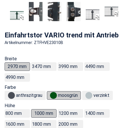
Einfahrtstor VARIO trend mit Antrieb
Artikelnummer: ZTFHVE23010B
Breite
2970 mm
3470 mm
3990 mm
4490 mm
4990 mm
Farbe
anthrazitgrau
moosgrün
verzinkt
Höhe
800 mm
1000 mm
1200 mm
1400 mm
1600 mm
1800 mm
2000 mm