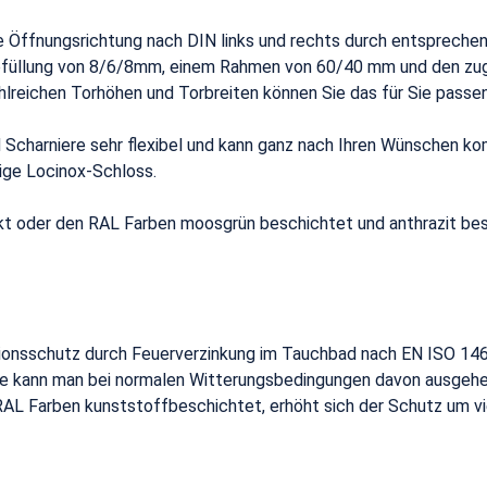
die Öffnungsrichtung nach DIN links und rechts durch entsprec
bfüllung von 8/6/8mm, einem Rahmen von 60/40 mm und den zug
reichen Torhöhen und Torbreiten können Sie das für Sie passe
 Scharniere sehr flexibel und kann ganz nach Ihren Wünschen ko
ige Locinox-Schloss.
nkt oder den RAL Farben moosgrün beschichtet und anthrazit be
ionsschutz durch Feuerverzinkung im Tauchbad nach EN ISO 146
ge kann man bei normalen Witterungsbedingungen davon ausgehen
n RAL Farben kunststoffbeschichtet, erhöht sich der Schutz um vi