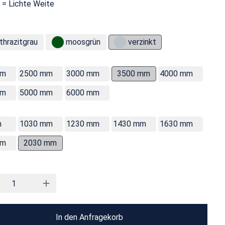
 = Lichte Weite
thrazitgrau
moosgrün
verzinkt
mm
2500 mm
3000 mm
3500 mm
4000 mm
mm
5000 mm
6000 mm
m
1030 mm
1230 mm
1430 mm
1630 mm
mm
2030 mm
In den Anfragekorb