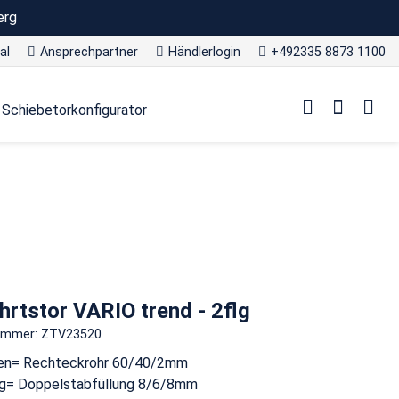
erg
al
Ansprechpartner
Händlerlogin
+492335 8873 1100
Schiebetorkonfigurator
hrtstor VARIO trend - 2flg
nummer: ZTV23520
n= Rechteckrohr 60/40/2mm
ng= Doppelstabfüllung 8/6/8mm