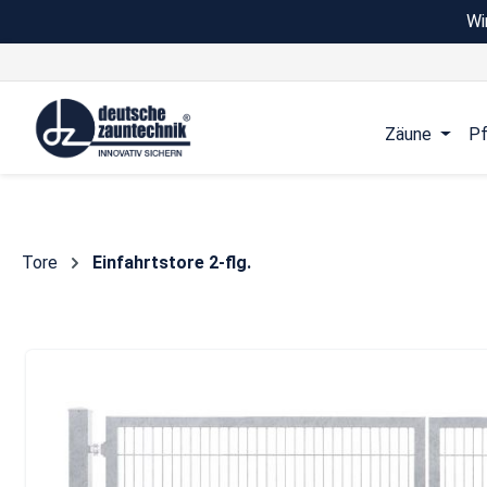
Wi
 Hauptinhalt springen
Zur Suche springen
Zur Hauptnavigation springen
Zäune
Pf
Tore
Einfahrtstore 2-flg.