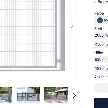
Breite
Farbe
an
Breite
2000 
4500 
Höhe
830 m
1830 
Anzahl *