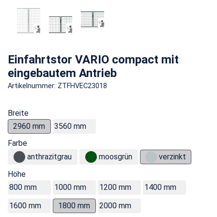
Einfahrtstor VARIO compact mit
eingebautem Antrieb
Artikelnummer: ZTFHVEC23018
Breite
2960 mm
3560 mm
Farbe
anthrazitgrau
moosgrün
verzinkt
Höhe
800 mm
1000 mm
1200 mm
1400 mm
1600 mm
1800 mm
2000 mm