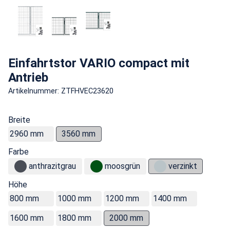
Einfahrtstor VARIO compact mit
Antrieb
Artikelnummer: ZTFHVEC23620
Breite
2960 mm
3560 mm
Farbe
anthrazitgrau
moosgrün
verzinkt
Höhe
800 mm
1000 mm
1200 mm
1400 mm
1600 mm
1800 mm
2000 mm