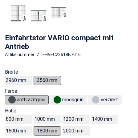
Einfahrtstor VARIO compact mit
Antrieb
Artikelnummer: ZTFHVEC23618B7016
Breite
2960 mm
3560 mm
Farbe
anthrazitgrau
moosgrün
verzinkt
Höhe
800 mm
1000 mm
1200 mm
1400 mm
1600 mm
1800 mm
2000 mm