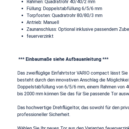
Rahmen: Quadratrohr 40/40/2 mm
Füllung: Doppelstabfüllung 6/5/6 mm
Torpfosten: Quadratrohr 80/80/3 mm
Antrieb: Manuell
Zaunanschluss: Optional inklusive passendem Zub
feuerverzinkt
*** Einbaumaße siehe Aufbauanleitung ***
Das zweiflüglige Einfahrtstor VARIO compact lässt Si
besteht durch den innovativen Anschlag die Möglichkei
Doppelstabfüllung von 6/5/6 mm, einem Rahmen von 4
bis 2000 mm können Sie das für Sie passende Tor auswä
Das hochwertige Drehflügeltor, das sowohl für den priv
professioneller Sicherheit.
Wählen Sie Ihr neues Tor aus den Varianten feuerverzi