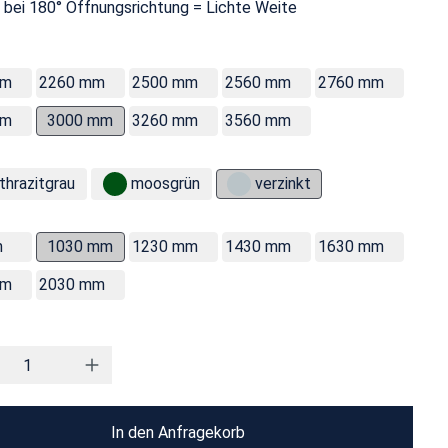
 bei 180° Öffnungsrichtung = Lichte Weite
mm
2260 mm
2500 mm
2560 mm
2760 mm
mm
3000 mm
3260 mm
3560 mm
thrazitgrau
moosgrün
verzinkt
m
1030 mm
1230 mm
1430 mm
1630 mm
mm
2030 mm
In den Anfragekorb