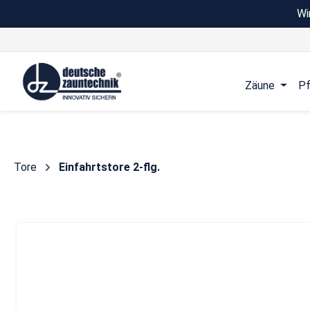
Wi
 Hauptinhalt springen
Zur Suche springen
Zur Hauptnavigation springen
Zäune
Pf
Tore
Einfahrtstore 2-flg.