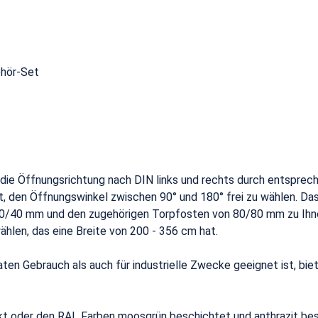
ehör-Set
e die Öffnungsrichtung nach DIN links und rechts durch entspr
t, den Öffnungswinkel zwischen 90° und 180° frei zu wählen. Da
0/40 mm und den zugehörigen Torpfosten von 80/80 mm zu Ihn
hlen, das eine Breite von 200 - 356 cm hat.
aten Gebrauch als auch für industrielle Zwecke geeignet ist, bi
nkt oder den RAL Farben moosgrün beschichtet und anthrazit be