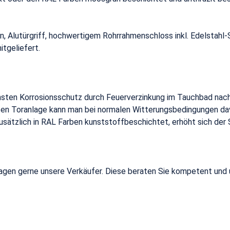
 Alutürgriff, hochwertigem Rohrrahmenschloss inkl. Edelstahl-St
tgeliefert.
hsten Korrosionsschutz durch Feuerverzinkung im Tauchbad nac
kten Toranlage kann man bei normalen Witterungsbedingungen dav
usätzlich in RAL Farben kunststoffbeschichtet, erhöht sich der 
Fragen gerne unsere Verkäufer. Diese beraten Sie kompetent und u