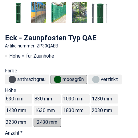
Eck - Zaunpfosten Typ QAE
Artikelnummer: ZP30QAEB
Höhe = für Zaunhöhe
Farbe
anthrazitgrau
moosgrün
verzinkt
Höhe
630 mm
830 mm
1030 mm
1230 mm
1430 mm
1630 mm
1830 mm
2030 mm
2230 mm
2430 mm
Anzahl *