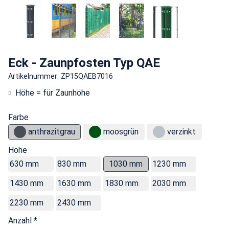
Eck - Zaunpfosten Typ QAE
Artikelnummer: ZP15QAEB7016
Höhe = für Zaunhöhe
Farbe
anthrazitgrau
moosgrün
verzinkt
Höhe
630 mm
830 mm
1030 mm
1230 mm
1430 mm
1630 mm
1830 mm
2030 mm
2230 mm
2430 mm
Anzahl *