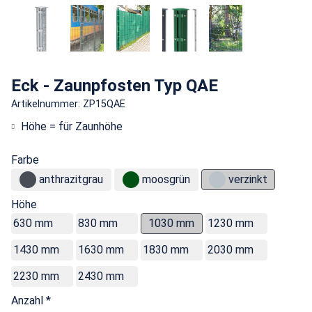
Eck - Zaunpfosten Typ QAE
Artikelnummer: ZP15QAE
Höhe = für Zaunhöhe
Farbe
anthrazitgrau
moosgrün
verzinkt
Höhe
630 mm
830 mm
1030 mm
1230 mm
1430 mm
1630 mm
1830 mm
2030 mm
2230 mm
2430 mm
Anzahl *