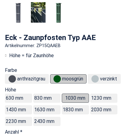
Eck - Zaunpfosten Typ AAE
Artikelnummer: ZP15QAAEB
Höhe = für Zaunhöhe
Farbe
anthrazitgrau
moosgrün
verzinkt
Höhe
630 mm
830 mm
1030 mm
1230 mm
1430 mm
1630 mm
1830 mm
2030 mm
2230 mm
2430 mm
Anzahl *