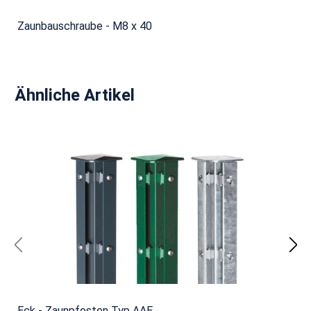
Zaunbauschraube - M8 x 40
Produktgalerie überspringen
Ähnliche Artikel
Eck - Zaunpfosten Typ AAE