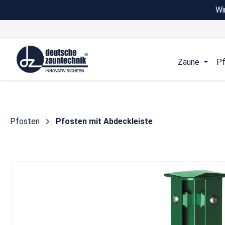
Wi
 Hauptinhalt springen
Zur Suche springen
Zur Hauptnavigation springen
Zäune
Pf
Pfosten
Pfosten mit Abdeckleiste