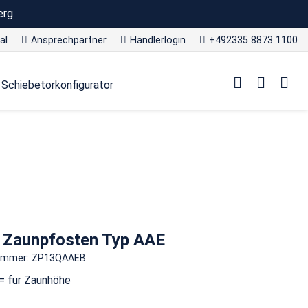
erg
al
Ansprechpartner
Händlerlogin
+492335 8873 1100
Schiebetorkonfigurator
- Zaunpfosten Typ AAE
nummer: ZP13QAAEB
= für Zaunhöhe