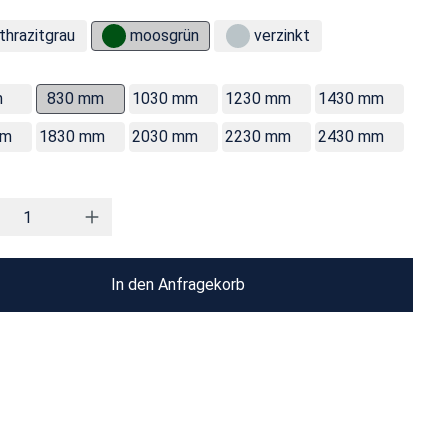
thrazitgrau
moosgrün
verzinkt
m
830 mm
1030 mm
1230 mm
1430 mm
mm
1830 mm
2030 mm
2230 mm
2430 mm
In den Anfragekorb