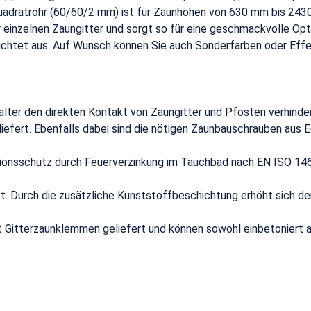
adratrohr (60/60/2 mm) ist für Zaunhöhen von 630 mm bis 2430
inzelnen Zaungitter und sorgt so für eine geschmackvolle Opti
chtet aus. Auf Wunsch können Sie auch Sonderfarben oder Effe
lter den direkten Kontakt von Zaungitter und Pfosten verhinder
efert. Ebenfalls dabei sind die nötigen Zaunbauschrauben aus E
ionsschutz durch Feuerverzinkung im Tauchbad nach EN ISO 146
t. Durch die zusätzliche Kunststoffbeschichtung erhöht sich de
t Gitterzaunklemmen geliefert und können sowohl einbetoniert a