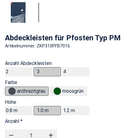
Abdeckleisten für Pfosten Typ PM
Artikelnummer: ZKP310PFB7016
Anzahl Abdeckleisten
2
3
4
Farbe
anthrazitgrau
moosgrün
Höhe
0.8 m
1.0 m
1.2 m
Anzahl *